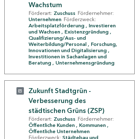
Wachstum
Förderart:
Zuschuss
Fördernehmer:
Unternehmen
Förderzweck:
Arbeitsplatzförderung
Investieren
und Wachsen
Existenzgründung
Qualifizierung/Aus- und
Weiterbildung/Personal
Forschung,
Innovationen und Digitalisierung
Investitionen in Sachanlagen und
Beratung
Unternehmensgründung
Zukunft Stadtgrün -
Verbesserung des
städtischen Grüns (ZSP)
Förderart:
Zuschuss
Fördernehmer:
Öffentliche Kunden
Kommunen
Öffentliche Unternehmen
Förderzweck:
Städtebau und