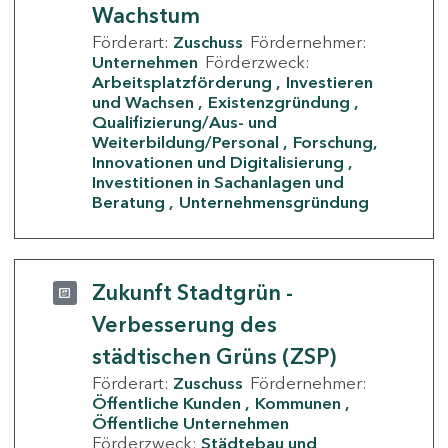
Wachstum
Förderart:
Zuschuss
Fördernehmer:
Unternehmen
Förderzweck:
Arbeitsplatzförderung
Investieren
und Wachsen
Existenzgründung
Qualifizierung/Aus- und
Weiterbildung/Personal
Forschung,
Innovationen und Digitalisierung
Investitionen in Sachanlagen und
Beratung
Unternehmensgründung
Zukunft Stadtgrün -
Verbesserung des
städtischen Grüns (ZSP)
Förderart:
Zuschuss
Fördernehmer:
Öffentliche Kunden
Kommunen
Öffentliche Unternehmen
Förderzweck:
Städtebau und