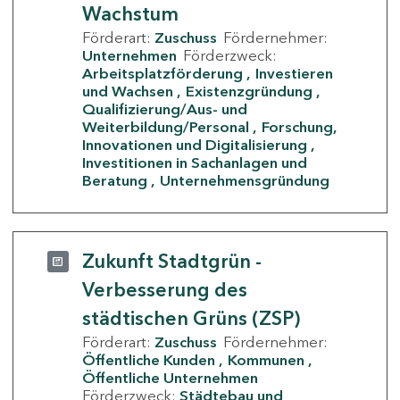
Wachstum
Förderart:
Zuschuss
Fördernehmer:
Unternehmen
Förderzweck:
Arbeitsplatzförderung
Investieren
und Wachsen
Existenzgründung
Qualifizierung/Aus- und
Weiterbildung/Personal
Forschung,
Innovationen und Digitalisierung
Investitionen in Sachanlagen und
Beratung
Unternehmensgründung
Zukunft Stadtgrün -
Verbesserung des
städtischen Grüns (ZSP)
Förderart:
Zuschuss
Fördernehmer:
Öffentliche Kunden
Kommunen
Öffentliche Unternehmen
Förderzweck:
Städtebau und