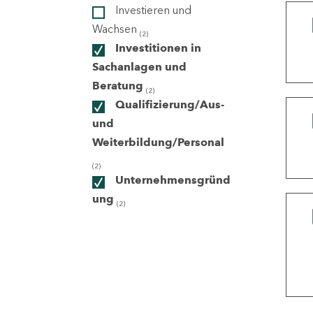
Investieren und
Wachsen
(2)
ndorte
Investitionen in
Sachanlagen und
Beratung
(2)
Qualifizierung/Aus-
und
Weiterbildung/Personal
(2)
Unternehmensgründ
ung
(2)