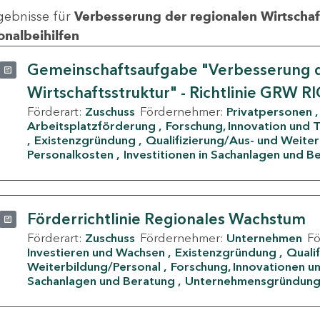
gebnisse für
Verbesserung der regionalen Wirtschafts
onalbeihilfen
Gemeinschaftsaufgabe "Verbesserung d
Wirtschaftsstruktur" - Richtlinie GRW R
Förderart:
Zuschuss
Fördernehmer:
Privatpersonen
Arbeitsplatzförderung
Forschung, Innovation und 
Existenzgründung
Qualifizierung/Aus- und Weite
Personalkosten
Investitionen in Sachanlagen und B
Förderrichtlinie Regionales Wachstum
Förderart:
Zuschuss
Fördernehmer:
Unternehmen
F
Investieren und Wachsen
Existenzgründung
Quali
Weiterbildung/Personal
Forschung, Innovationen un
Sachanlagen und Beratung
Unternehmensgründun