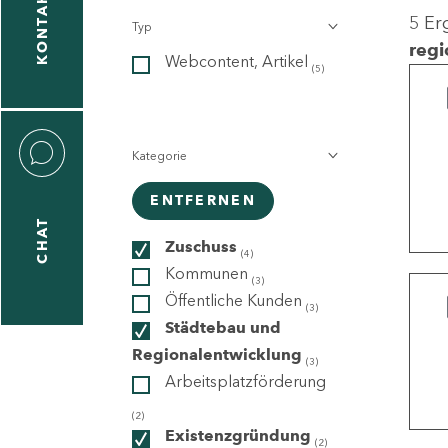
KONTAKT
5 Er
Typ
gen
regi
Webcontent, Artikel
n
(5)
Kategorie
ENTFERNEN
CHAT
icecenter
Zuschuss
(4)
Kommunen
(3)
Öffentliche Kunden
(3)
taktformular
Städtebau und
Regionalentwicklung
(3)
Arbeitsplatzförderung
erportal
(2)
Existenzgründung
(2)