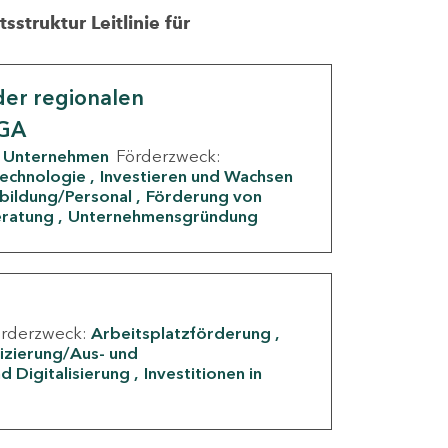
struktur Leitlinie für
er regionalen
IGA
Unternehmen
Förderzweck:
Technologie
Investieren und Wachsen
rbildung/Personal
Förderung von
eratung
Unternehmensgründung
örderzweck:
Arbeitsplatzförderung
fizierung/Aus- und
d Digitalisierung
Investitionen in
g