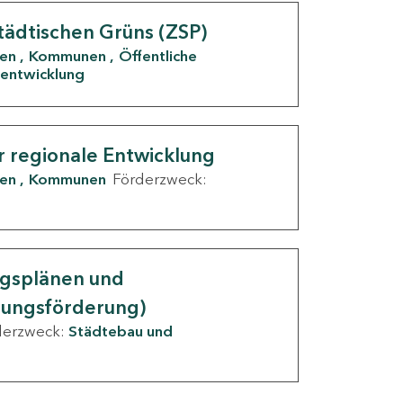
tädtischen Grüns (ZSP)
den
Kommunen
Öffentliche
entwicklung
r regionale Entwicklung
den
Kommunen
Förderzweck:
ngsplänen und
nungsförderung)
derzweck:
Städtebau und