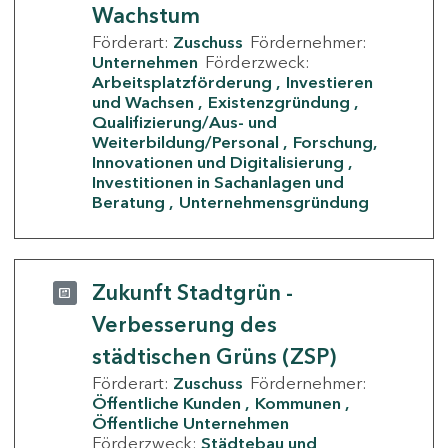
Wachstum
Förderart:
Zuschuss
Fördernehmer:
Unternehmen
Förderzweck:
Arbeitsplatzförderung
Investieren
und Wachsen
Existenzgründung
Qualifizierung/Aus- und
Weiterbildung/Personal
Forschung,
Innovationen und Digitalisierung
Investitionen in Sachanlagen und
Beratung
Unternehmensgründung
Zukunft Stadtgrün -
Verbesserung des
städtischen Grüns (ZSP)
Förderart:
Zuschuss
Fördernehmer:
Öffentliche Kunden
Kommunen
Öffentliche Unternehmen
Förderzweck:
Städtebau und