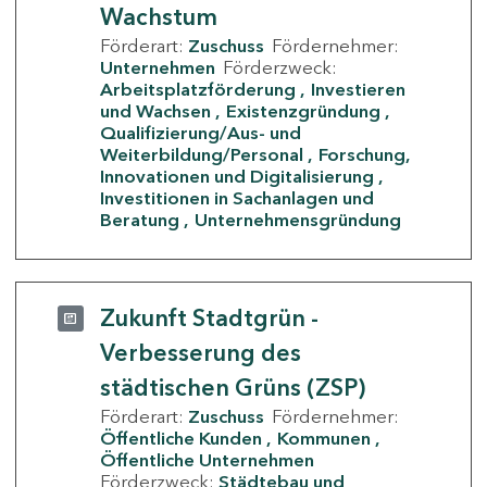
Wachstum
Förderart:
Zuschuss
Fördernehmer:
Unternehmen
Förderzweck:
Arbeitsplatzförderung
Investieren
und Wachsen
Existenzgründung
Qualifizierung/Aus- und
Weiterbildung/Personal
Forschung,
Innovationen und Digitalisierung
Investitionen in Sachanlagen und
Beratung
Unternehmensgründung
Zukunft Stadtgrün -
Verbesserung des
städtischen Grüns (ZSP)
Förderart:
Zuschuss
Fördernehmer:
Öffentliche Kunden
Kommunen
Öffentliche Unternehmen
Förderzweck:
Städtebau und