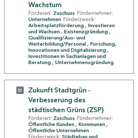
Wachstum
Förderart:
Zuschuss
Fördernehmer:
Unternehmen
Förderzweck:
Arbeitsplatzförderung
Investieren
und Wachsen
Existenzgründung
Qualifizierung/Aus- und
Weiterbildung/Personal
Forschung,
Innovationen und Digitalisierung
Investitionen in Sachanlagen und
Beratung
Unternehmensgründung
Zukunft Stadtgrün -
Verbesserung des
städtischen Grüns (ZSP)
Förderart:
Zuschuss
Fördernehmer:
Öffentliche Kunden
Kommunen
Öffentliche Unternehmen
Förderzweck:
Städtebau und