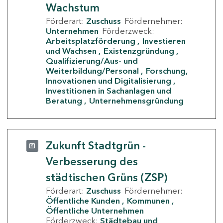
Wachstum
Förderart:
Zuschuss
Fördernehmer:
Unternehmen
Förderzweck:
Arbeitsplatzförderung
Investieren
und Wachsen
Existenzgründung
Qualifizierung/Aus- und
Weiterbildung/Personal
Forschung,
Innovationen und Digitalisierung
Investitionen in Sachanlagen und
Beratung
Unternehmensgründung
Zukunft Stadtgrün -
Verbesserung des
städtischen Grüns (ZSP)
Förderart:
Zuschuss
Fördernehmer:
Öffentliche Kunden
Kommunen
Öffentliche Unternehmen
Förderzweck:
Städtebau und