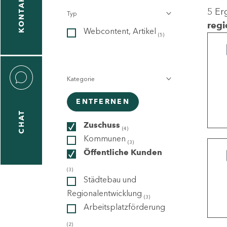
KONTAKT
5 Er
Typ
gen
regi
Webcontent, Artikel
n
(5)
Kategorie
ENTFERNEN
CHAT
icecenter
Zuschuss
(4)
Kommunen
(3)
Öffentliche Kunden
taktformular
(3)
Städtebau und
Regionalentwicklung
(3)
Arbeitsplatzförderung
erportal
(2)