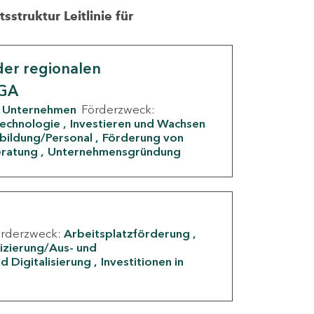
struktur Leitlinie für
er regionalen
IGA
Unternehmen
Förderzweck:
Technologie
Investieren und Wachsen
rbildung/Personal
Förderung von
eratung
Unternehmensgründung
örderzweck:
Arbeitsplatzförderung
fizierung/Aus- und
d Digitalisierung
Investitionen in
g