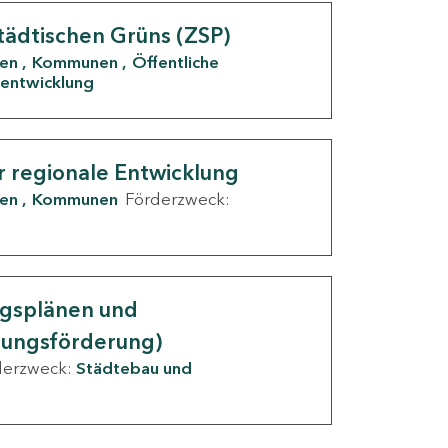
tädtischen Grüns (ZSP)
den
Kommunen
Öffentliche
entwicklung
r regionale Entwicklung
den
Kommunen
Förderzweck:
ngsplänen und
nungsförderung)
derzweck:
Städtebau und