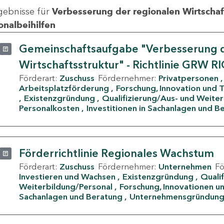
gebnisse für
Verbesserung der regionalen Wirtschafts
onalbeihilfen
Gemeinschaftsaufgabe "Verbesserung d
Wirtschaftsstruktur" - Richtlinie GRW R
Förderart:
Zuschuss
Fördernehmer:
Privatpersonen
Arbeitsplatzförderung
Forschung, Innovation und 
Existenzgründung
Qualifizierung/Aus- und Weite
Personalkosten
Investitionen in Sachanlagen und B
Förderrichtlinie Regionales Wachstum
Förderart:
Zuschuss
Fördernehmer:
Unternehmen
F
Investieren und Wachsen
Existenzgründung
Quali
Weiterbildung/Personal
Forschung, Innovationen un
Sachanlagen und Beratung
Unternehmensgründun