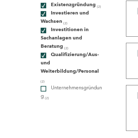
Existenzgründung
(2)
Investieren und
ndorte
Wachsen
(2)
Investitionen in
Sachanlagen und
Beratung
(2)
Qualifizierung/Aus-
und
Weiterbildung/Personal
(2)
Unternehmensgründun
g
(2)