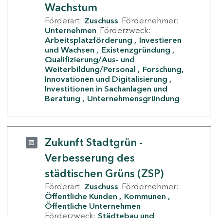
Wachstum
Förderart:
Zuschuss
Fördernehmer:
Unternehmen
Förderzweck:
Arbeitsplatzförderung
Investieren
und Wachsen
Existenzgründung
Qualifizierung/Aus- und
Weiterbildung/Personal
Forschung,
Innovationen und Digitalisierung
Investitionen in Sachanlagen und
Beratung
Unternehmensgründung
Zukunft Stadtgrün -
Verbesserung des
städtischen Grüns (ZSP)
Förderart:
Zuschuss
Fördernehmer:
Öffentliche Kunden
Kommunen
Öffentliche Unternehmen
Förderzweck:
Städtebau und