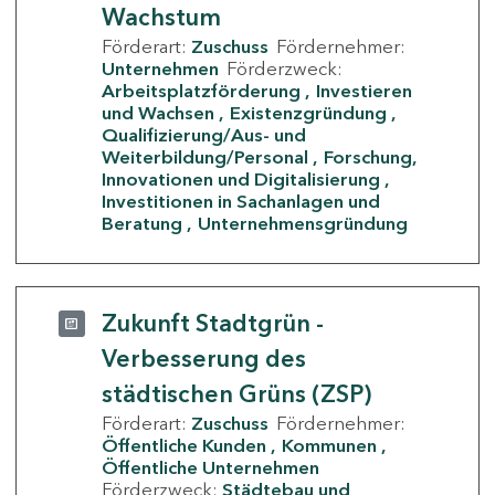
Wachstum
Förderart:
Zuschuss
Fördernehmer:
Unternehmen
Förderzweck:
Arbeitsplatzförderung
Investieren
und Wachsen
Existenzgründung
Qualifizierung/Aus- und
Weiterbildung/Personal
Forschung,
Innovationen und Digitalisierung
Investitionen in Sachanlagen und
Beratung
Unternehmensgründung
Zukunft Stadtgrün -
Verbesserung des
städtischen Grüns (ZSP)
Förderart:
Zuschuss
Fördernehmer:
Öffentliche Kunden
Kommunen
Öffentliche Unternehmen
Förderzweck:
Städtebau und