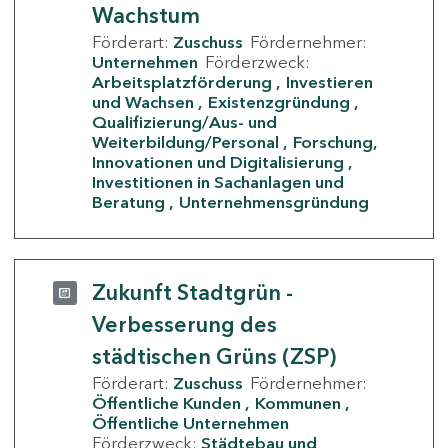
Wachstum
Förderart:
Zuschuss
Fördernehmer:
Unternehmen
Förderzweck:
Arbeitsplatzförderung
Investieren
und Wachsen
Existenzgründung
Qualifizierung/Aus- und
Weiterbildung/Personal
Forschung,
Innovationen und Digitalisierung
Investitionen in Sachanlagen und
Beratung
Unternehmensgründung
Zukunft Stadtgrün -
Verbesserung des
städtischen Grüns (ZSP)
Förderart:
Zuschuss
Fördernehmer:
Öffentliche Kunden
Kommunen
Öffentliche Unternehmen
Förderzweck:
Städtebau und