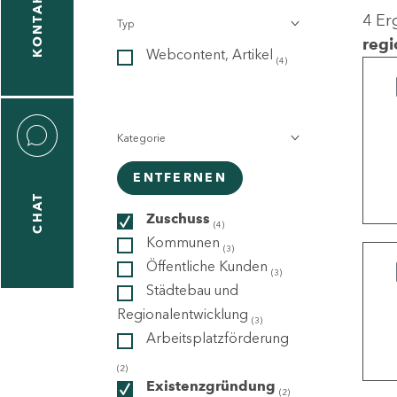
KONTAKT
4 Er
Typ
gen
regi
Webcontent, Artikel
n
(4)
Kategorie
ENTFERNEN
CHAT
icecenter
Zuschuss
(4)
Kommunen
(3)
Öffentliche Kunden
(3)
taktformular
Städtebau und
Regionalentwicklung
(3)
Arbeitsplatzförderung
erportal
(2)
Existenzgründung
(2)