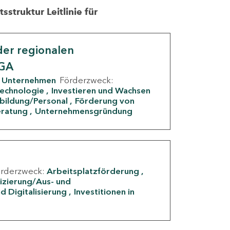
struktur Leitlinie für
er regionalen
IGA
Unternehmen
Förderzweck:
Technologie
Investieren und Wachsen
rbildung/Personal
Förderung von
eratung
Unternehmensgründung
örderzweck:
Arbeitsplatzförderung
fizierung/Aus- und
d Digitalisierung
Investitionen in
g