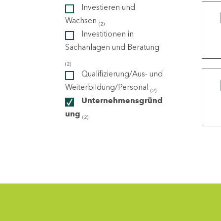
Investieren und
Wachsen
(2)
ndorte
Investitionen in
Sachanlagen und Beratung
(2)
Qualifizierung/Aus- und
Weiterbildung/Personal
(2)
Unternehmensgründ
ung
(2)