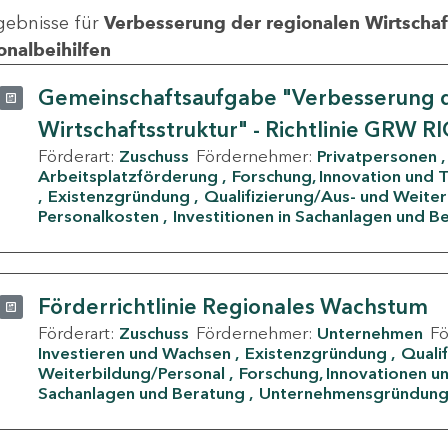
gebnisse für
Verbesserung der regionalen Wirtschafts
onalbeihilfen
Gemeinschaftsaufgabe "Verbesserung d
Wirtschaftsstruktur" - Richtlinie GRW R
Förderart:
Zuschuss
Fördernehmer:
Privatpersonen
Arbeitsplatzförderung
Forschung, Innovation und 
Existenzgründung
Qualifizierung/Aus- und Weite
Personalkosten
Investitionen in Sachanlagen und B
Förderrichtlinie Regionales Wachstum
Förderart:
Zuschuss
Fördernehmer:
Unternehmen
F
Investieren und Wachsen
Existenzgründung
Quali
Weiterbildung/Personal
Forschung, Innovationen un
Sachanlagen und Beratung
Unternehmensgründun