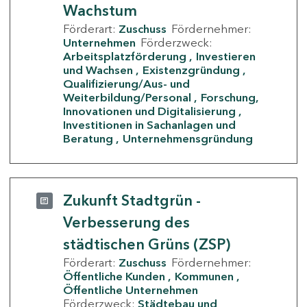
Wachstum
Förderart:
Zuschuss
Fördernehmer:
Unternehmen
Förderzweck:
Arbeitsplatzförderung
Investieren
und Wachsen
Existenzgründung
Qualifizierung/Aus- und
Weiterbildung/Personal
Forschung,
Innovationen und Digitalisierung
Investitionen in Sachanlagen und
Beratung
Unternehmensgründung
Zukunft Stadtgrün -
Verbesserung des
städtischen Grüns (ZSP)
Förderart:
Zuschuss
Fördernehmer:
Öffentliche Kunden
Kommunen
Öffentliche Unternehmen
Förderzweck:
Städtebau und