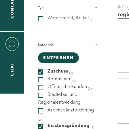
KONTAKT
4 Er
Typ
gen
regi
Webcontent, Artikel
n
(4)
Kategorie
ENTFERNEN
CHAT
icecenter
Zuschuss
(4)
Kommunen
(3)
Öffentliche Kunden
(3)
taktformular
Städtebau und
Regionalentwicklung
(3)
Arbeitsplatzförderung
erportal
(2)
Existenzgründung
(2)