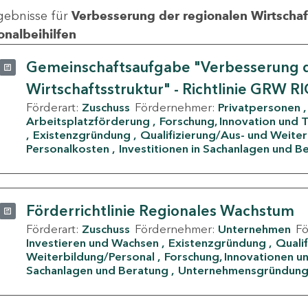
gebnisse für
Verbesserung der regionalen Wirtschafts
onalbeihilfen
Gemeinschaftsaufgabe "Verbesserung d
Wirtschaftsstruktur" - Richtlinie GRW R
Förderart:
Zuschuss
Fördernehmer:
Privatpersonen
Arbeitsplatzförderung
Forschung, Innovation und 
Existenzgründung
Qualifizierung/Aus- und Weite
Personalkosten
Investitionen in Sachanlagen und B
Förderrichtlinie Regionales Wachstum
Förderart:
Zuschuss
Fördernehmer:
Unternehmen
F
Investieren und Wachsen
Existenzgründung
Quali
Weiterbildung/Personal
Forschung, Innovationen un
Sachanlagen und Beratung
Unternehmensgründun