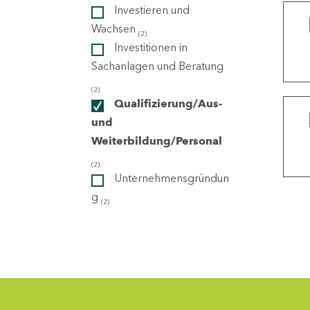
Investieren und
Wachsen
(2)
ndorte
Investitionen in
Sachanlagen und Beratung
(2)
Qualifizierung/Aus-
und
Weiterbildung/Personal
(2)
Unternehmensgründun
g
(2)