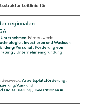
struktur Leitlinie für
er regionalen
IGA
Unternehmen
Förderzweck:
Technologie
Investieren und Wachsen
rbildung/Personal
Förderung von
eratung
Unternehmensgründung
örderzweck:
Arbeitsplatzförderung
fizierung/Aus- und
d Digitalisierung
Investitionen in
g