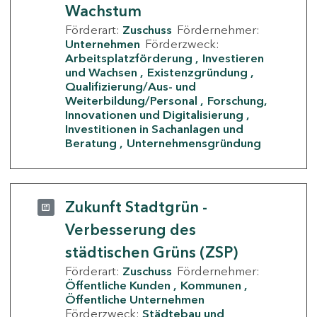
Wachstum
Förderart:
Zuschuss
Fördernehmer:
Unternehmen
Förderzweck:
Arbeitsplatzförderung
Investieren
und Wachsen
Existenzgründung
Qualifizierung/Aus- und
Weiterbildung/Personal
Forschung,
Innovationen und Digitalisierung
Investitionen in Sachanlagen und
Beratung
Unternehmensgründung
Zukunft Stadtgrün -
Verbesserung des
städtischen Grüns (ZSP)
Förderart:
Zuschuss
Fördernehmer:
Öffentliche Kunden
Kommunen
Öffentliche Unternehmen
Förderzweck:
Städtebau und