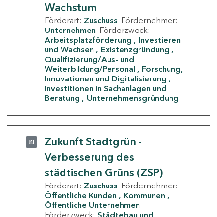
Wachstum
Förderart:
Zuschuss
Fördernehmer:
Unternehmen
Förderzweck:
Arbeitsplatzförderung
Investieren
und Wachsen
Existenzgründung
Qualifizierung/Aus- und
Weiterbildung/Personal
Forschung,
Innovationen und Digitalisierung
Investitionen in Sachanlagen und
Beratung
Unternehmensgründung
Zukunft Stadtgrün -
Verbesserung des
städtischen Grüns (ZSP)
Förderart:
Zuschuss
Fördernehmer:
Öffentliche Kunden
Kommunen
Öffentliche Unternehmen
Förderzweck:
Städtebau und