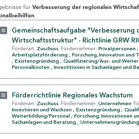
gebnisse für
Verbesserung der regionalen Wirtschafts
onalbeihilfen
Gemeinschaftsaufgabe "Verbesserung d
Wirtschaftsstruktur" - Richtlinie GRW R
Förderart:
Zuschuss
Fördernehmer:
Privatpersonen
Arbeitsplatzförderung
Forschung, Innovation und 
Existenzgründung
Qualifizierung/Aus- und Weite
Personalkosten
Investitionen in Sachanlagen und B
Förderrichtlinie Regionales Wachstum
Förderart:
Zuschuss
Fördernehmer:
Unternehmen
F
Investieren und Wachsen
Existenzgründung
Quali
Weiterbildung/Personal
Forschung, Innovationen un
Sachanlagen und Beratung
Unternehmensgründun