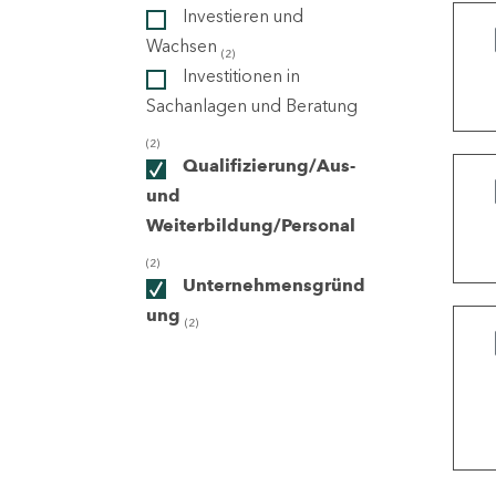
Investieren und
Wachsen
(2)
ndorte
Investitionen in
Sachanlagen und Beratung
(2)
Qualifizierung/Aus-
und
Weiterbildung/Personal
(2)
Unternehmensgründ
ung
(2)