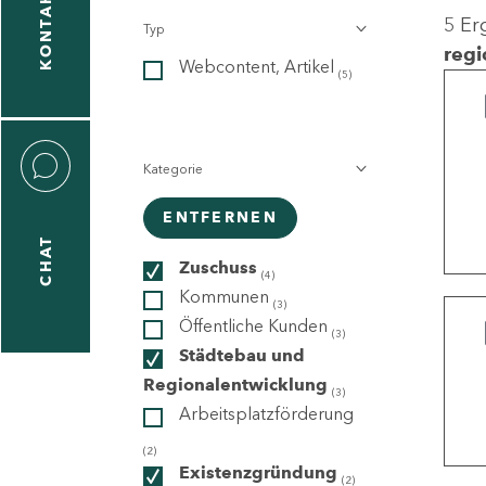
KONTAKT
5 Er
Typ
gen
regi
Webcontent, Artikel
n
(5)
Kategorie
ENTFERNEN
CHAT
icecenter
Zuschuss
(4)
Kommunen
(3)
Öffentliche Kunden
(3)
taktformular
Städtebau und
Regionalentwicklung
(3)
Arbeitsplatzförderung
erportal
(2)
Existenzgründung
(2)