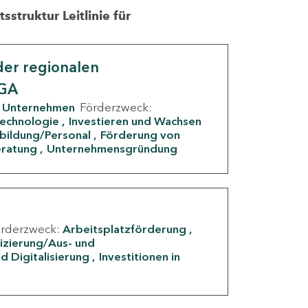
struktur Leitlinie für
er regionalen
IGA
Unternehmen
Förderzweck:
Technologie
Investieren und Wachsen
rbildung/Personal
Förderung von
eratung
Unternehmensgründung
örderzweck:
Arbeitsplatzförderung
fizierung/Aus- und
d Digitalisierung
Investitionen in
g