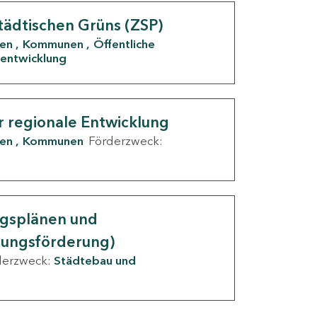
tädtischen Grüns (ZSP)
den
Kommunen
Öffentliche
entwicklung
r regionale Entwicklung
den
Kommunen
Förderzweck:
ngsplänen und
nungsförderung)
derzweck:
Städtebau und