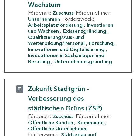
Wachstum
Förderart:
Zuschuss
Fördernehmer:
Unternehmen
Förderzweck:
Arbeitsplatzförderung
Investieren
und Wachsen
Existenzgründung
Qualifizierung/Aus- und
Weiterbildung/Personal
Forschung,
Innovationen und Digitalisierung
Investitionen in Sachanlagen und
Beratung
Unternehmensgründung
Zukunft Stadtgrün -
Verbesserung des
städtischen Grüns (ZSP)
Förderart:
Zuschuss
Fördernehmer:
Öffentliche Kunden
Kommunen
Öffentliche Unternehmen
Förderzweck:
Städtebau und