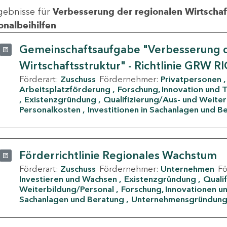
gebnisse für
Verbesserung der regionalen Wirtschafts
onalbeihilfen
Gemeinschaftsaufgabe "Verbesserung d
Wirtschaftsstruktur" - Richtlinie GRW R
Förderart:
Zuschuss
Fördernehmer:
Privatpersonen
Arbeitsplatzförderung
Forschung, Innovation und 
Existenzgründung
Qualifizierung/Aus- und Weite
Personalkosten
Investitionen in Sachanlagen und B
Förderrichtlinie Regionales Wachstum
Förderart:
Zuschuss
Fördernehmer:
Unternehmen
F
Investieren und Wachsen
Existenzgründung
Quali
Weiterbildung/Personal
Forschung, Innovationen un
Sachanlagen und Beratung
Unternehmensgründun