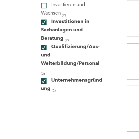
Investieren und
Wachsen
(2)
ndorte
Investitionen in
Sachanlagen und
Beratung
(2)
Qualifizierung/Aus-
und
Weiterbildung/Personal
(2)
Unternehmensgründ
ung
(2)