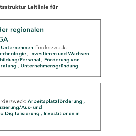
struktur Leitlinie für
er regionalen
IGA
Unternehmen
Förderzweck:
Technologie
Investieren und Wachsen
rbildung/Personal
Förderung von
eratung
Unternehmensgründung
örderzweck:
Arbeitsplatzförderung
fizierung/Aus- und
d Digitalisierung
Investitionen in
g