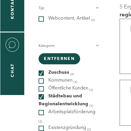
KONTAKT
5 Er
Typ
gen
regi
Webcontent, Artikel
n
(5)
Kategorie
ENTFERNEN
CHAT
icecenter
Zuschuss
(4)
Kommunen
(3)
Öffentliche Kunden
(3)
taktformular
Städtebau und
Regionalentwicklung
(3)
Arbeitsplatzförderung
erportal
(2)
Existenzgründung
(2)