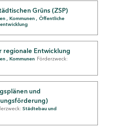
tädtischen Grüns (ZSP)
den
Kommunen
Öffentliche
entwicklung
r regionale Entwicklung
den
Kommunen
Förderzweck:
ngsplänen und
nungsförderung)
derzweck:
Städtebau und