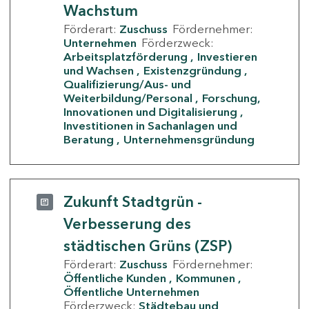
Wachstum
Förderart:
Zuschuss
Fördernehmer:
Unternehmen
Förderzweck:
Arbeitsplatzförderung
Investieren
und Wachsen
Existenzgründung
Qualifizierung/Aus- und
Weiterbildung/Personal
Forschung,
Innovationen und Digitalisierung
Investitionen in Sachanlagen und
Beratung
Unternehmensgründung
Zukunft Stadtgrün -
Verbesserung des
städtischen Grüns (ZSP)
Förderart:
Zuschuss
Fördernehmer:
Öffentliche Kunden
Kommunen
Öffentliche Unternehmen
Förderzweck:
Städtebau und