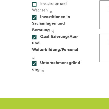
Investieren und
Wachsen
(2)
ndorte
Investitionen in
Sachanlagen und
Beratung
(2)
Qualifizierung/Aus-
und
Weiterbildung/Personal
(2)
Unternehmensgründ
ung
(2)