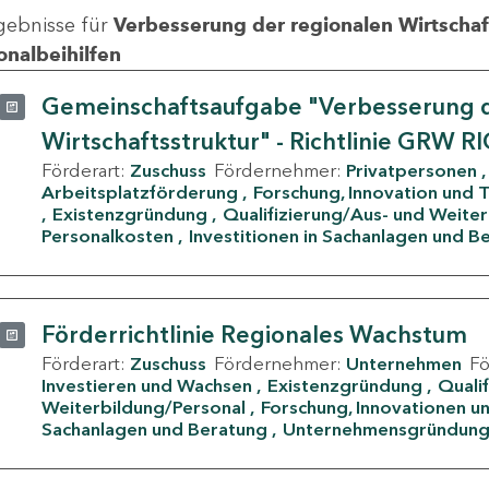
gebnisse für
Verbesserung der regionalen Wirtschafts
onalbeihilfen
Gemeinschaftsaufgabe "Verbesserung d
Wirtschaftsstruktur" - Richtlinie GRW R
Förderart:
Zuschuss
Fördernehmer:
Privatpersonen
Arbeitsplatzförderung
Forschung, Innovation und 
Existenzgründung
Qualifizierung/Aus- und Weite
Personalkosten
Investitionen in Sachanlagen und B
Förderrichtlinie Regionales Wachstum
Förderart:
Zuschuss
Fördernehmer:
Unternehmen
F
Investieren und Wachsen
Existenzgründung
Quali
Weiterbildung/Personal
Forschung, Innovationen un
Sachanlagen und Beratung
Unternehmensgründun