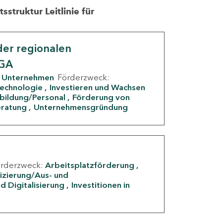
struktur Leitlinie für
er regionalen
IGA
Unternehmen
Förderzweck:
Technologie
Investieren und Wachsen
rbildung/Personal
Förderung von
eratung
Unternehmensgründung
örderzweck:
Arbeitsplatzförderung
fizierung/Aus- und
d Digitalisierung
Investitionen in
g