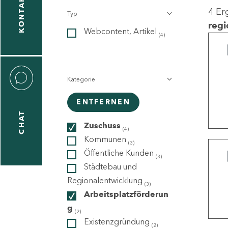
KONTAKT
4 Er
Typ
gen
regi
Webcontent, Artikel
n
(4)
Kategorie
ENTFERNEN
CHAT
icecenter
Zuschuss
(4)
Kommunen
(3)
Öffentliche Kunden
(3)
taktformular
Städtebau und
Regionalentwicklung
(3)
Arbeitsplatzförderun
g
erportal
(2)
Existenzgründung
(2)