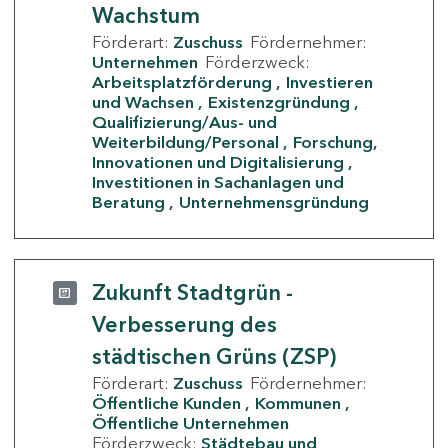
Wachstum
Förderart:
Zuschuss
Fördernehmer:
Unternehmen
Förderzweck:
Arbeitsplatzförderung
Investieren
und Wachsen
Existenzgründung
Qualifizierung/Aus- und
Weiterbildung/Personal
Forschung,
Innovationen und Digitalisierung
Investitionen in Sachanlagen und
Beratung
Unternehmensgründung
Zukunft Stadtgrün -
Verbesserung des
städtischen Grüns (ZSP)
Förderart:
Zuschuss
Fördernehmer:
Öffentliche Kunden
Kommunen
Öffentliche Unternehmen
Förderzweck:
Städtebau und