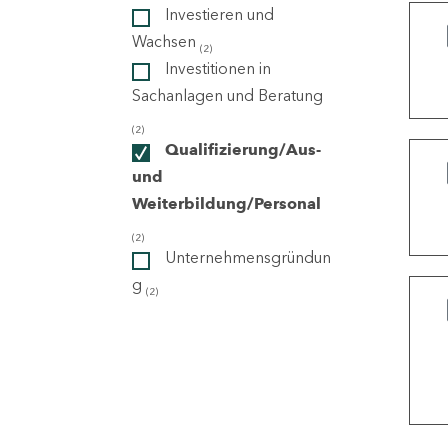
Investieren und
Wachsen
(2)
ndorte
Investitionen in
Sachanlagen und Beratung
(2)
Qualifizierung/Aus-
und
Weiterbildung/Personal
(2)
Unternehmensgründun
g
(2)