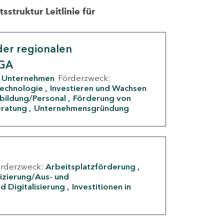
struktur Leitlinie für
er regionalen
IGA
Unternehmen
Förderzweck:
Technologie
Investieren und Wachsen
rbildung/Personal
Förderung von
eratung
Unternehmensgründung
örderzweck:
Arbeitsplatzförderung
fizierung/Aus- und
d Digitalisierung
Investitionen in
g