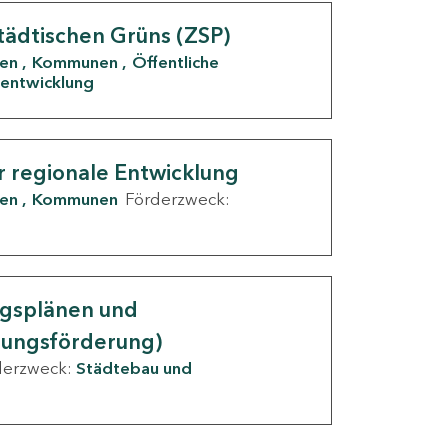
tädtischen Grüns (ZSP)
den
Kommunen
Öffentliche
entwicklung
r regionale Entwicklung
den
Kommunen
Förderzweck:
ngsplänen und
nungsförderung)
derzweck:
Städtebau und