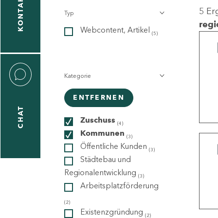
KONTAKT
5 Er
Typ
gen
regi
Webcontent, Artikel
n
(5)
Kategorie
ENTFERNEN
CHAT
icecenter
Zuschuss
(4)
Kommunen
(3)
Öffentliche Kunden
(3)
taktformular
Städtebau und
Regionalentwicklung
(3)
Arbeitsplatzförderung
erportal
(2)
Existenzgründung
(2)