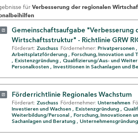
gebnisse für
Verbesserung der regionalen Wirtschafts
onalbeihilfen
Gemeinschaftsaufgabe "Verbesserung d
Wirtschaftsstruktur" - Richtlinie GRW R
Förderart:
Zuschuss
Fördernehmer:
Privatpersonen
Arbeitsplatzförderung
Forschung, Innovation und 
Existenzgründung
Qualifizierung/Aus- und Weite
Personalkosten
Investitionen in Sachanlagen und B
Förderrichtlinie Regionales Wachstum
Förderart:
Zuschuss
Fördernehmer:
Unternehmen
F
Investieren und Wachsen
Existenzgründung
Quali
Weiterbildung/Personal
Forschung, Innovationen un
Sachanlagen und Beratung
Unternehmensgründun