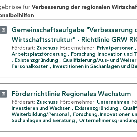
gebnisse für
Verbesserung der regionalen Wirtschafts
onalbeihilfen
Gemeinschaftsaufgabe "Verbesserung d
Wirtschaftsstruktur" - Richtlinie GRW R
Förderart:
Zuschuss
Fördernehmer:
Privatpersonen
Arbeitsplatzförderung
Forschung, Innovation und 
Existenzgründung
Qualifizierung/Aus- und Weite
Personalkosten
Investitionen in Sachanlagen und B
Förderrichtlinie Regionales Wachstum
Förderart:
Zuschuss
Fördernehmer:
Unternehmen
F
Investieren und Wachsen
Existenzgründung
Quali
Weiterbildung/Personal
Forschung, Innovationen un
Sachanlagen und Beratung
Unternehmensgründun