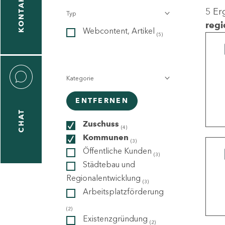
KONTAKT
5 Er
Typ
gen
regi
Webcontent, Artikel
n
(5)
Kategorie
ENTFERNEN
CHAT
icecenter
Zuschuss
(4)
Kommunen
(3)
Öffentliche Kunden
(3)
taktformular
Städtebau und
Regionalentwicklung
(3)
Arbeitsplatzförderung
erportal
(2)
Existenzgründung
(2)