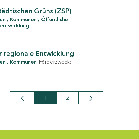
tädtischen Grüns (ZSP)
den
Kommunen
Öffentliche
entwicklung
r regionale Entwicklung
den
Kommunen
Förderzweck:
1
2
Seite
Seite