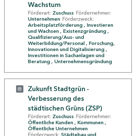
Wachstum
Förderart:
Zuschuss
Fördernehmer:
Unternehmen
Förderzweck:
Arbeitsplatzförderung
Investieren
und Wachsen
Existenzgründung
Qualifizierung/Aus- und
Weiterbildung/Personal
Forschung,
Innovationen und Digitalisierung
Investitionen in Sachanlagen und
Beratung
Unternehmensgründung
Zukunft Stadtgrün -
Verbesserung des
städtischen Grüns (ZSP)
Förderart:
Zuschuss
Fördernehmer:
Öffentliche Kunden
Kommunen
Öffentliche Unternehmen
Förderzweck:
Städtebau und