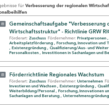
gebnisse für
Verbesserung der regionalen Wirtschafts
onalbeihilfen
Gemeinschaftsaufgabe "Verbesserung d
Wirtschaftsstruktur" - Richtlinie GRW R
Förderart:
Zuschuss
Fördernehmer:
Privatpersonen
Arbeitsplatzförderung
Forschung, Innovation und 
Existenzgründung
Qualifizierung/Aus- und Weite
Personalkosten
Investitionen in Sachanlagen und B
Förderrichtlinie Regionales Wachstum
Förderart:
Zuschuss
Fördernehmer:
Unternehmen
F
Investieren und Wachsen
Existenzgründung
Quali
Weiterbildung/Personal
Forschung, Innovationen un
Sachanlagen und Beratung
Unternehmensgründun