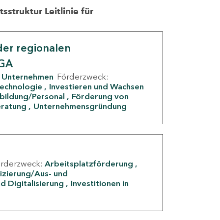
struktur Leitlinie für
er regionalen
IGA
Unternehmen
Förderzweck:
Technologie
Investieren und Wachsen
rbildung/Personal
Förderung von
eratung
Unternehmensgründung
örderzweck:
Arbeitsplatzförderung
fizierung/Aus- und
d Digitalisierung
Investitionen in
g