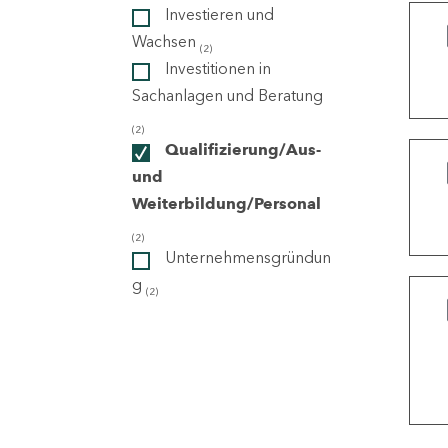
Investieren und
Wachsen
(2)
ndorte
Investitionen in
Sachanlagen und Beratung
(2)
Qualifizierung/Aus-
und
Weiterbildung/Personal
(2)
Unternehmensgründun
g
(2)