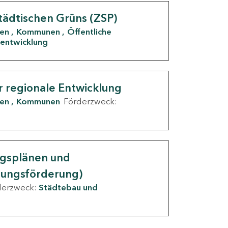
tädtischen Grüns (ZSP)
den
Kommunen
Öffentliche
entwicklung
r regionale Entwicklung
den
Kommunen
Förderzweck:
ngsplänen und
nungsförderung)
derzweck:
Städtebau und