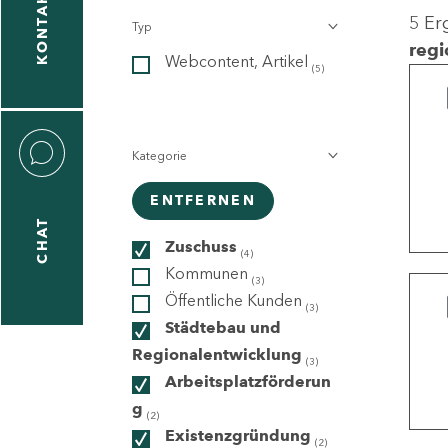
KONTAKT
5 Er
Typ
gen
regi
Webcontent, Artikel
n
(5)
Kategorie
ENTFERNEN
CHAT
icecenter
Zuschuss
(4)
Kommunen
(3)
Öffentliche Kunden
(3)
taktformular
Städtebau und
Regionalentwicklung
(3)
Arbeitsplatzförderun
g
erportal
(2)
Existenzgründung
(2)