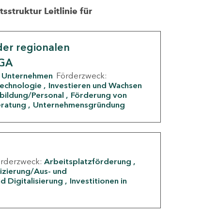
struktur Leitlinie für
er regionalen
IGA
Unternehmen
Förderzweck:
Technologie
Investieren und Wachsen
rbildung/Personal
Förderung von
eratung
Unternehmensgründung
örderzweck:
Arbeitsplatzförderung
fizierung/Aus- und
d Digitalisierung
Investitionen in
g