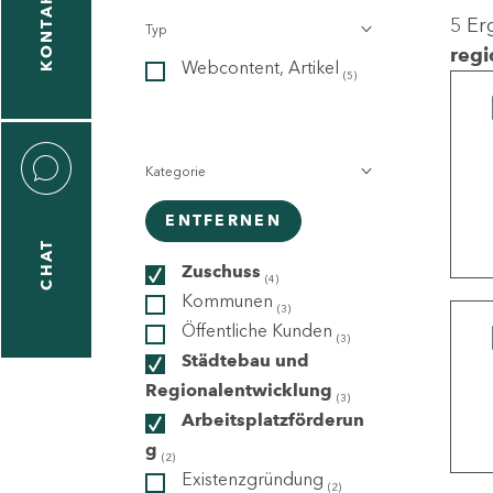
KONTAKT
5 Er
Typ
gen
regi
Webcontent, Artikel
n
(5)
Kategorie
ENTFERNEN
CHAT
icecenter
Zuschuss
(4)
Kommunen
(3)
Öffentliche Kunden
(3)
taktformular
Städtebau und
Regionalentwicklung
(3)
Arbeitsplatzförderun
g
erportal
(2)
Existenzgründung
(2)