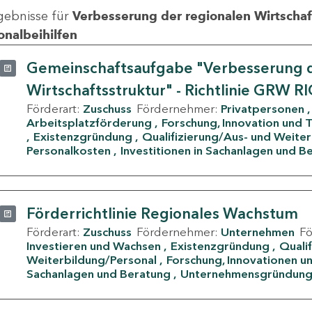
gebnisse für
Verbesserung der regionalen Wirtschafts
onalbeihilfen
Gemeinschaftsaufgabe "Verbesserung d
Wirtschaftsstruktur" - Richtlinie GRW R
Förderart:
Zuschuss
Fördernehmer:
Privatpersonen
Arbeitsplatzförderung
Forschung, Innovation und 
Existenzgründung
Qualifizierung/Aus- und Weite
Personalkosten
Investitionen in Sachanlagen und B
Förderrichtlinie Regionales Wachstum
Förderart:
Zuschuss
Fördernehmer:
Unternehmen
F
Investieren und Wachsen
Existenzgründung
Quali
Weiterbildung/Personal
Forschung, Innovationen un
Sachanlagen und Beratung
Unternehmensgründun