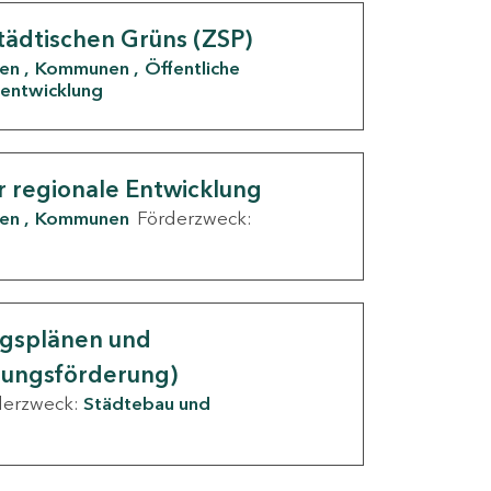
tädtischen Grüns (ZSP)
den
Kommunen
Öffentliche
entwicklung
r regionale Entwicklung
den
Kommunen
Förderzweck:
ngsplänen und
nungsförderung)
derzweck:
Städtebau und