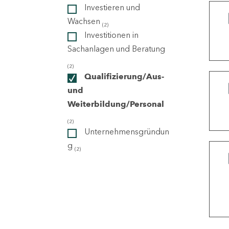
Investieren und
Wachsen
(2)
ndorte
Investitionen in
Sachanlagen und Beratung
(2)
Qualifizierung/Aus-
und
Weiterbildung/Personal
(2)
Unternehmensgründun
g
(2)