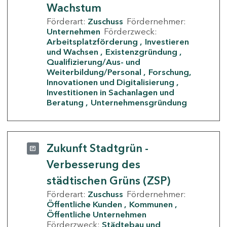
Wachstum
Förderart:
Zuschuss
Fördernehmer:
Unternehmen
Förderzweck:
Arbeitsplatzförderung
Investieren
und Wachsen
Existenzgründung
Qualifizierung/Aus- und
Weiterbildung/Personal
Forschung,
Innovationen und Digitalisierung
Investitionen in Sachanlagen und
Beratung
Unternehmensgründung
Zukunft Stadtgrün -
Verbesserung des
städtischen Grüns (ZSP)
Förderart:
Zuschuss
Fördernehmer:
Öffentliche Kunden
Kommunen
Öffentliche Unternehmen
Förderzweck:
Städtebau und