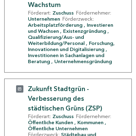
Wachstum
Förderart:
Zuschuss
Fördernehmer:
Unternehmen
Förderzweck:
Arbeitsplatzförderung
Investieren
und Wachsen
Existenzgründung
Qualifizierung/Aus- und
Weiterbildung/Personal
Forschung,
Innovationen und Digitalisierung
Investitionen in Sachanlagen und
Beratung
Unternehmensgründung
Zukunft Stadtgrün -
Verbesserung des
städtischen Grüns (ZSP)
Förderart:
Zuschuss
Fördernehmer:
Öffentliche Kunden
Kommunen
Öffentliche Unternehmen
Förderzweck:
Städtebau und