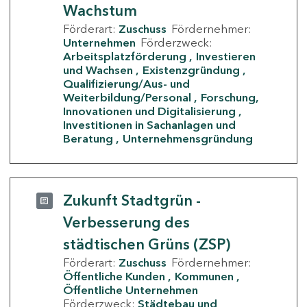
Wachstum
Förderart:
Zuschuss
Fördernehmer:
Unternehmen
Förderzweck:
Arbeitsplatzförderung
Investieren
und Wachsen
Existenzgründung
Qualifizierung/Aus- und
Weiterbildung/Personal
Forschung,
Innovationen und Digitalisierung
Investitionen in Sachanlagen und
Beratung
Unternehmensgründung
Zukunft Stadtgrün -
Verbesserung des
städtischen Grüns (ZSP)
Förderart:
Zuschuss
Fördernehmer:
Öffentliche Kunden
Kommunen
Öffentliche Unternehmen
Förderzweck:
Städtebau und