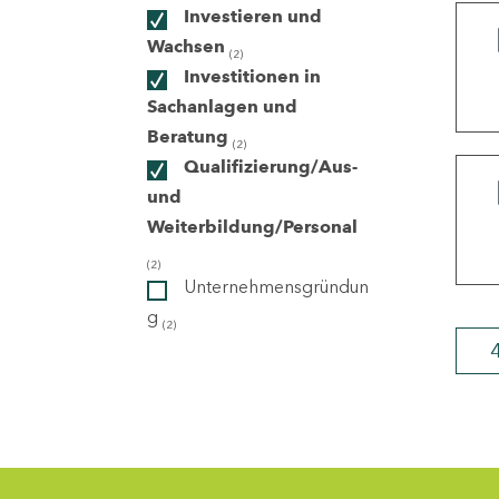
Investieren und
Wachsen
(2)
ndorte
Investitionen in
Sachanlagen und
Beratung
(2)
Qualifizierung/Aus-
und
Weiterbildung/Personal
(2)
Unternehmensgründun
g
(2)