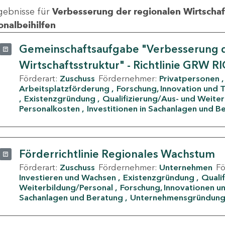
gebnisse für
Verbesserung der regionalen Wirtschafts
onalbeihilfen
Gemeinschaftsaufgabe "Verbesserung d
Wirtschaftsstruktur" - Richtlinie GRW R
Förderart:
Zuschuss
Fördernehmer:
Privatpersonen
Arbeitsplatzförderung
Forschung, Innovation und 
Existenzgründung
Qualifizierung/Aus- und Weite
Personalkosten
Investitionen in Sachanlagen und B
Förderrichtlinie Regionales Wachstum
Förderart:
Zuschuss
Fördernehmer:
Unternehmen
F
Investieren und Wachsen
Existenzgründung
Quali
Weiterbildung/Personal
Forschung, Innovationen un
Sachanlagen und Beratung
Unternehmensgründun