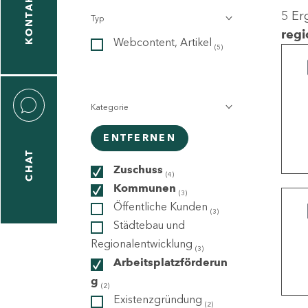
KONTAKT
5 Er
Typ
gen
regi
Webcontent, Artikel
n
(5)
Kategorie
ENTFERNEN
CHAT
icecenter
Zuschuss
(4)
Kommunen
(3)
Öffentliche Kunden
(3)
taktformular
Städtebau und
Regionalentwicklung
(3)
Arbeitsplatzförderun
g
erportal
(2)
Existenzgründung
(2)