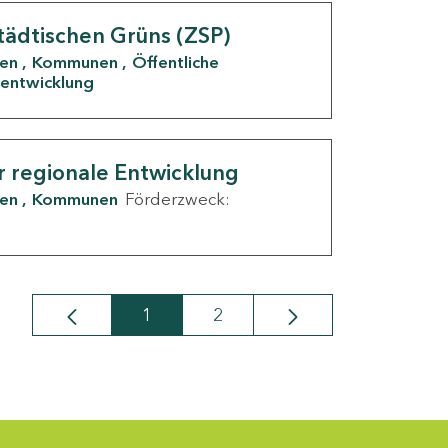
tädtischen Grüns (ZSP)
den
Kommunen
Öffentliche
entwicklung
r regionale Entwicklung
den
Kommunen
Förderzweck:
1
2
Seite
Seite