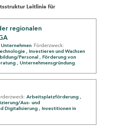
struktur Leitlinie für
er regionalen
IGA
Unternehmen
Förderzweck:
Technologie
Investieren und Wachsen
rbildung/Personal
Förderung von
eratung
Unternehmensgründung
örderzweck:
Arbeitsplatzförderung
fizierung/Aus- und
d Digitalisierung
Investitionen in
g