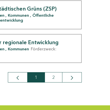
tädtischen Grüns (ZSP)
den
Kommunen
Öffentliche
entwicklung
r regionale Entwicklung
den
Kommunen
Förderzweck:
1
2
Seite
Seite