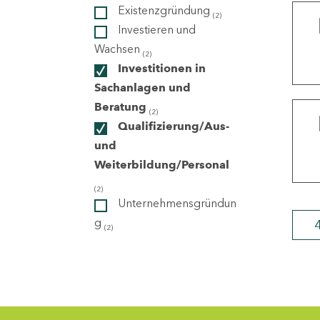
Existenzgründung
(2)
Investieren und
ndorte
Wachsen
(2)
Investitionen in
Sachanlagen und
Beratung
(2)
Qualifizierung/Aus-
und
Weiterbildung/Personal
(2)
Unternehmensgründun
g
(2)