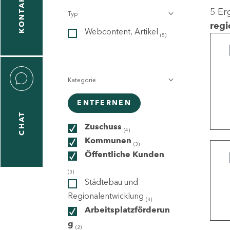
KONTAKT
5 Er
Typ
gen
regi
Webcontent, Artikel
n
(5)
Kategorie
ENTFERNEN
CHAT
icecenter
Zuschuss
(4)
Kommunen
(3)
Öffentliche Kunden
taktformular
(3)
Städtebau und
Regionalentwicklung
(3)
Arbeitsplatzförderun
erportal
g
(2)