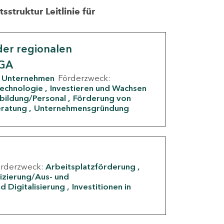
struktur Leitlinie für
er regionalen
IGA
Unternehmen
Förderzweck:
Technologie
Investieren und Wachsen
rbildung/Personal
Förderung von
eratung
Unternehmensgründung
örderzweck:
Arbeitsplatzförderung
fizierung/Aus- und
d Digitalisierung
Investitionen in
g