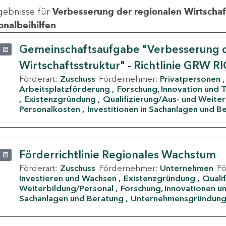
gebnisse für
Verbesserung der regionalen Wirtschafts
onalbeihilfen
Gemeinschaftsaufgabe "Verbesserung d
Wirtschaftsstruktur" - Richtlinie GRW R
Förderart:
Zuschuss
Fördernehmer:
Privatpersonen
Arbeitsplatzförderung
Forschung, Innovation und 
Existenzgründung
Qualifizierung/Aus- und Weite
Personalkosten
Investitionen in Sachanlagen und B
Förderrichtlinie Regionales Wachstum
Förderart:
Zuschuss
Fördernehmer:
Unternehmen
F
Investieren und Wachsen
Existenzgründung
Quali
Weiterbildung/Personal
Forschung, Innovationen un
Sachanlagen und Beratung
Unternehmensgründun