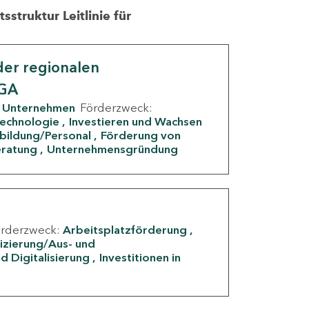
struktur Leitlinie für
er regionalen
IGA
Unternehmen
Förderzweck:
Technologie
Investieren und Wachsen
rbildung/Personal
Förderung von
eratung
Unternehmensgründung
örderzweck:
Arbeitsplatzförderung
fizierung/Aus- und
d Digitalisierung
Investitionen in
g