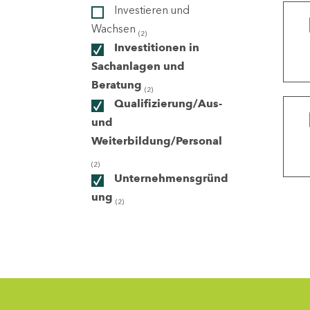
Investieren und
Wachsen
(2)
ndorte
Investitionen in
Sachanlagen und
Beratung
(2)
Qualifizierung/Aus-
und
Weiterbildung/Personal
(2)
Unternehmensgründ
ung
(2)