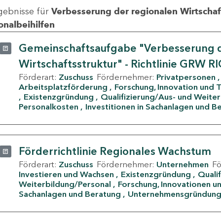
gebnisse für
Verbesserung der regionalen Wirtschafts
onalbeihilfen
Gemeinschaftsaufgabe "Verbesserung d
Wirtschaftsstruktur" - Richtlinie GRW R
Förderart:
Zuschuss
Fördernehmer:
Privatpersonen
Arbeitsplatzförderung
Forschung, Innovation und 
Existenzgründung
Qualifizierung/Aus- und Weite
Personalkosten
Investitionen in Sachanlagen und B
Förderrichtlinie Regionales Wachstum
Förderart:
Zuschuss
Fördernehmer:
Unternehmen
F
Investieren und Wachsen
Existenzgründung
Quali
Weiterbildung/Personal
Forschung, Innovationen un
Sachanlagen und Beratung
Unternehmensgründun