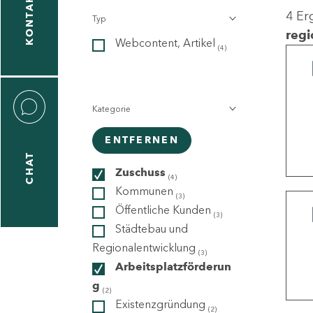
KONTAKT
4 Er
Typ
gen
regi
Webcontent, Artikel
n
(4)
Kategorie
ENTFERNEN
CHAT
icecenter
Zuschuss
(4)
Kommunen
(3)
Öffentliche Kunden
(3)
taktformular
Städtebau und
Regionalentwicklung
(3)
Arbeitsplatzförderun
g
erportal
(2)
Existenzgründung
(2)