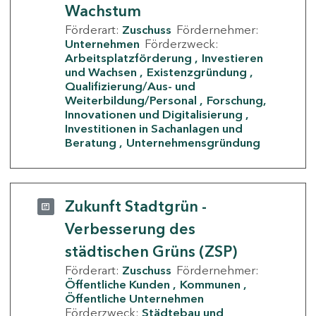
Wachstum
Förderart:
Zuschuss
Fördernehmer:
Unternehmen
Förderzweck:
Arbeitsplatzförderung
Investieren
und Wachsen
Existenzgründung
Qualifizierung/Aus- und
Weiterbildung/Personal
Forschung,
Innovationen und Digitalisierung
Investitionen in Sachanlagen und
Beratung
Unternehmensgründung
Zukunft Stadtgrün -
Verbesserung des
städtischen Grüns (ZSP)
Förderart:
Zuschuss
Fördernehmer:
Öffentliche Kunden
Kommunen
Öffentliche Unternehmen
Förderzweck:
Städtebau und