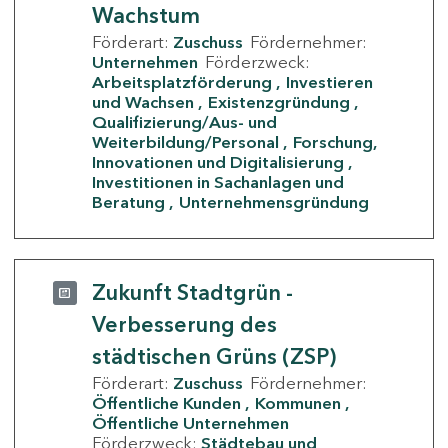
Wachstum
Förderart:
Zuschuss
Fördernehmer:
Unternehmen
Förderzweck:
Arbeitsplatzförderung
Investieren
und Wachsen
Existenzgründung
Qualifizierung/Aus- und
Weiterbildung/Personal
Forschung,
Innovationen und Digitalisierung
Investitionen in Sachanlagen und
Beratung
Unternehmensgründung
Zukunft Stadtgrün -
Verbesserung des
städtischen Grüns (ZSP)
Förderart:
Zuschuss
Fördernehmer:
Öffentliche Kunden
Kommunen
Öffentliche Unternehmen
Förderzweck:
Städtebau und