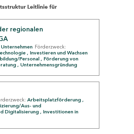
struktur Leitlinie für
er regionalen
IGA
Unternehmen
Förderzweck:
Technologie
Investieren und Wachsen
rbildung/Personal
Förderung von
eratung
Unternehmensgründung
örderzweck:
Arbeitsplatzförderung
fizierung/Aus- und
d Digitalisierung
Investitionen in
g