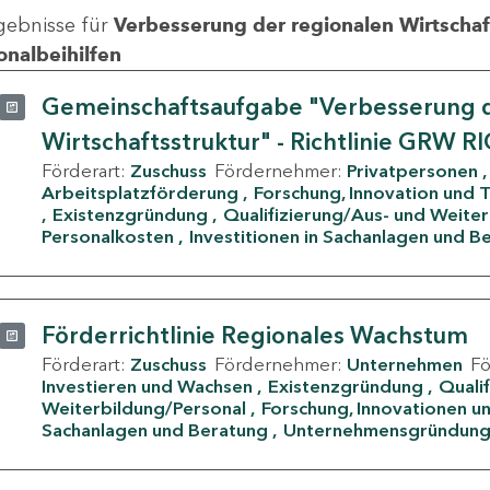
gebnisse für
Verbesserung der regionalen Wirtschafts
onalbeihilfen
Gemeinschaftsaufgabe "Verbesserung d
Wirtschaftsstruktur" - Richtlinie GRW R
Förderart:
Zuschuss
Fördernehmer:
Privatpersonen
Arbeitsplatzförderung
Forschung, Innovation und 
Existenzgründung
Qualifizierung/Aus- und Weite
Personalkosten
Investitionen in Sachanlagen und B
Förderrichtlinie Regionales Wachstum
Förderart:
Zuschuss
Fördernehmer:
Unternehmen
F
Investieren und Wachsen
Existenzgründung
Quali
Weiterbildung/Personal
Forschung, Innovationen un
Sachanlagen und Beratung
Unternehmensgründun