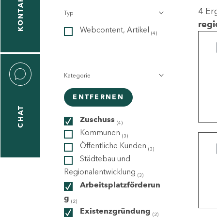
KONTAKT
4 Er
Typ
gen
regi
Webcontent, Artikel
n
(4)
Kategorie
ENTFERNEN
CHAT
icecenter
Zuschuss
(4)
Kommunen
(3)
Öffentliche Kunden
(3)
taktformular
Städtebau und
Regionalentwicklung
(3)
Arbeitsplatzförderun
g
erportal
(2)
Existenzgründung
(2)