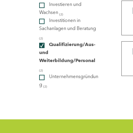
Investieren und
Wachsen
(2)
ndorte
Investitionen in
Sachanlagen und Beratung
(2)
Qualifizierung/Aus-
und
Weiterbildung/Personal
(2)
Unternehmensgründun
g
(2)