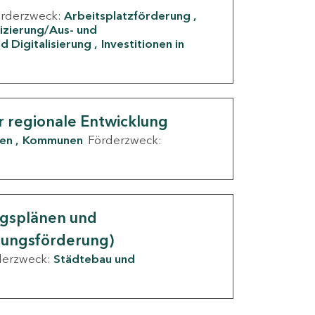
örderzweck:
Arbeitsplatzförderung
fizierung/Aus- und
d Digitalisierung
Investitionen in
g
r regionale Entwicklung
den
Kommunen
Förderzweck:
ngsplänen und
nungsförderung)
derzweck:
Städtebau und