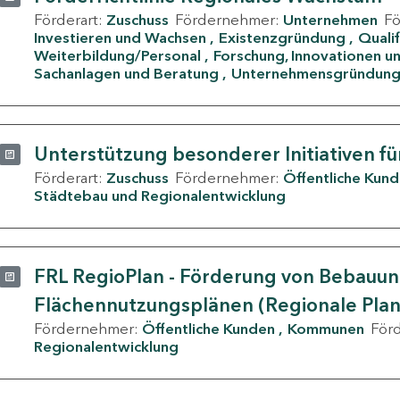
Förderart:
Zuschuss
Fördernehmer:
Unternehmen
F
Investieren und Wachsen
Existenzgründung
Quali
Weiterbildung/Personal
Forschung, Innovationen un
Sachanlagen und Beratung
Unternehmensgründun
Unterstützung besonderer Initiativen fü
Förderart:
Zuschuss
Fördernehmer:
Öffentliche Kun
Städtebau und Regionalentwicklung
FRL RegioPlan - Förderung von Bebauu
Flächennutzungsplänen (Regionale Pla
Fördernehmer:
Öffentliche Kunden
Kommunen
För
Regionalentwicklung