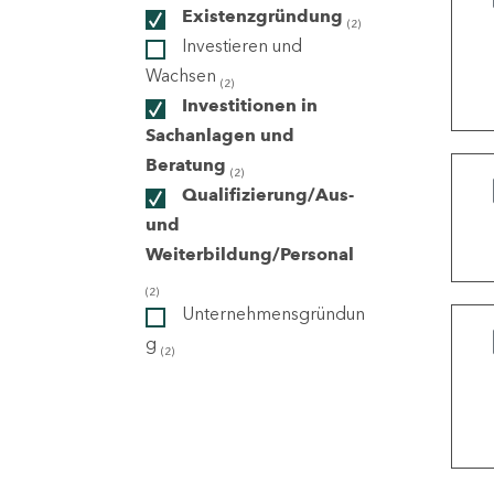
Existenzgründung
(2)
Investieren und
ndorte
Wachsen
(2)
Investitionen in
Sachanlagen und
Beratung
(2)
Qualifizierung/Aus-
und
Weiterbildung/Personal
(2)
Unternehmensgründun
g
(2)