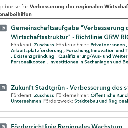
gebnisse für
Verbesserung der regionalen Wirtschafts
onalbeihilfen
Gemeinschaftsaufgabe "Verbesserung d
Wirtschaftsstruktur" - Richtlinie GRW R
Förderart:
Zuschuss
Fördernehmer:
Privatpersonen
Arbeitsplatzförderung
Forschung, Innovation und 
Existenzgründung
Qualifizierung/Aus- und Weite
Personalkosten
Investitionen in Sachanlagen und B
Zukunft Stadtgrün - Verbesserung des s
Förderart:
Zuschuss
Fördernehmer:
Öffentliche Kun
Unternehmen
Förderzweck:
Städtebau und Regional
Förderrichtlinie Regionales Wachstum