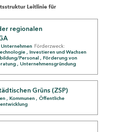
struktur Leitlinie für
er regionalen
IGA
Unternehmen
Förderzweck:
Technologie
Investieren und Wachsen
rbildung/Personal
Förderung von
eratung
Unternehmensgründung
tädtischen Grüns (ZSP)
den
Kommunen
Öffentliche
entwicklung