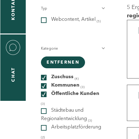
KONTAKT
5 Er
Typ
gen
regi
Webcontent, Artikel
n
(5)
Kategorie
ENTFERNEN
CHAT
icecenter
Zuschuss
(4)
Kommunen
(3)
Öffentliche Kunden
taktformular
(3)
Städtebau und
Regionalentwicklung
(3)
Arbeitsplatzförderung
erportal
(2)