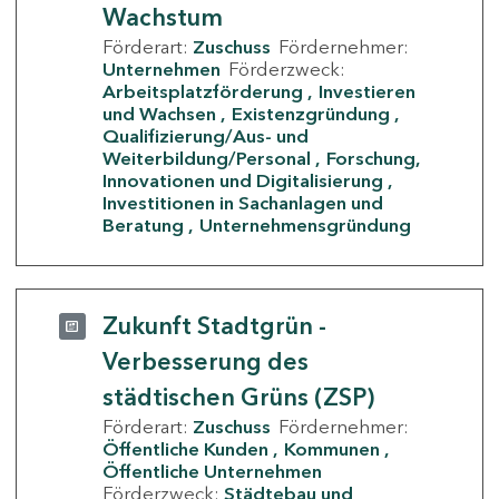
Wachstum
Förderart:
Zuschuss
Fördernehmer:
Unternehmen
Förderzweck:
Arbeitsplatzförderung
Investieren
und Wachsen
Existenzgründung
Qualifizierung/Aus- und
Weiterbildung/Personal
Forschung,
Innovationen und Digitalisierung
Investitionen in Sachanlagen und
Beratung
Unternehmensgründung
Zukunft Stadtgrün -
Verbesserung des
städtischen Grüns (ZSP)
Förderart:
Zuschuss
Fördernehmer:
Öffentliche Kunden
Kommunen
Öffentliche Unternehmen
Förderzweck:
Städtebau und