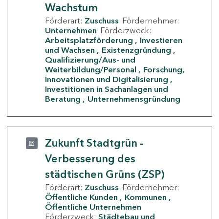
Wachstum
Förderart:
Zuschuss
Fördernehmer:
Unternehmen
Förderzweck:
Arbeitsplatzförderung
Investieren
und Wachsen
Existenzgründung
Qualifizierung/Aus- und
Weiterbildung/Personal
Forschung,
Innovationen und Digitalisierung
Investitionen in Sachanlagen und
Beratung
Unternehmensgründung
Zukunft Stadtgrün -
Verbesserung des
städtischen Grüns (ZSP)
Förderart:
Zuschuss
Fördernehmer:
Öffentliche Kunden
Kommunen
Öffentliche Unternehmen
Förderzweck:
Städtebau und