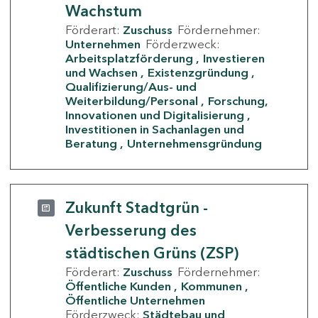
Wachstum
Förderart:
Zuschuss
Fördernehmer:
Unternehmen
Förderzweck:
Arbeitsplatzförderung
Investieren
und Wachsen
Existenzgründung
Qualifizierung/Aus- und
Weiterbildung/Personal
Forschung,
Innovationen und Digitalisierung
Investitionen in Sachanlagen und
Beratung
Unternehmensgründung
Zukunft Stadtgrün -
Verbesserung des
städtischen Grüns (ZSP)
Förderart:
Zuschuss
Fördernehmer:
Öffentliche Kunden
Kommunen
Öffentliche Unternehmen
Förderzweck:
Städtebau und