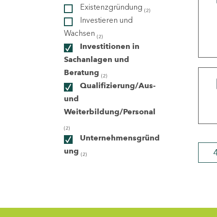
Existenzgründung
(2)
Investieren und
ndorte
Wachsen
(2)
Investitionen in
Sachanlagen und
Beratung
(2)
Qualifizierung/Aus-
und
Weiterbildung/Personal
(2)
Unternehmensgründ
ung
(2)