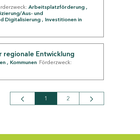
örderzweck:
Arbeitsplatzförderung
fizierung/Aus- und
d Digitalisierung
Investitionen in
g
r regionale Entwicklung
den
Kommunen
Förderzweck:
1
2
Seite
Seite