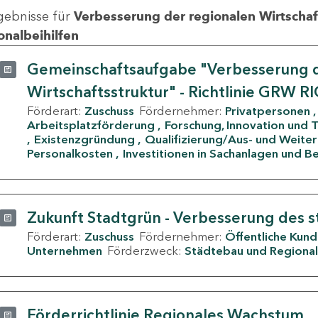
gebnisse für
Verbesserung der regionalen Wirtschafts
onalbeihilfen
Gemeinschaftsaufgabe "Verbesserung d
Wirtschaftsstruktur" - Richtlinie GRW R
Förderart:
Zuschuss
Fördernehmer:
Privatpersonen
Arbeitsplatzförderung
Forschung, Innovation und 
Existenzgründung
Qualifizierung/Aus- und Weite
Personalkosten
Investitionen in Sachanlagen und B
Zukunft Stadtgrün - Verbesserung des s
Förderart:
Zuschuss
Fördernehmer:
Öffentliche Kun
Unternehmen
Förderzweck:
Städtebau und Regional
Förderrichtlinie Regionales Wachstum