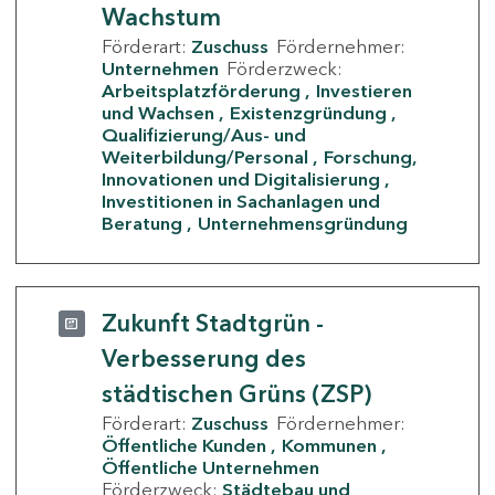
Wachstum
Förderart:
Zuschuss
Fördernehmer:
Unternehmen
Förderzweck:
Arbeitsplatzförderung
Investieren
und Wachsen
Existenzgründung
Qualifizierung/Aus- und
Weiterbildung/Personal
Forschung,
Innovationen und Digitalisierung
Investitionen in Sachanlagen und
Beratung
Unternehmensgründung
Zukunft Stadtgrün -
Verbesserung des
städtischen Grüns (ZSP)
Förderart:
Zuschuss
Fördernehmer:
Öffentliche Kunden
Kommunen
Öffentliche Unternehmen
Förderzweck:
Städtebau und