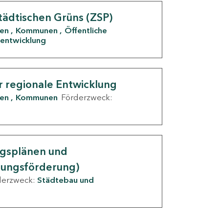
tädtischen Grüns (ZSP)
den
Kommunen
Öffentliche
entwicklung
r regionale Entwicklung
den
Kommunen
Förderzweck:
ngsplänen und
nungsförderung)
derzweck:
Städtebau und