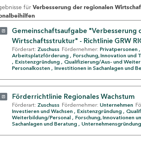
gebnisse für
Verbesserung der regionalen Wirtschafts
onalbeihilfen
Gemeinschaftsaufgabe "Verbesserung d
Wirtschaftsstruktur" - Richtlinie GRW R
Förderart:
Zuschuss
Fördernehmer:
Privatpersonen
Arbeitsplatzförderung
Forschung, Innovation und 
Existenzgründung
Qualifizierung/Aus- und Weite
Personalkosten
Investitionen in Sachanlagen und B
Förderrichtlinie Regionales Wachstum
Förderart:
Zuschuss
Fördernehmer:
Unternehmen
F
Investieren und Wachsen
Existenzgründung
Quali
Weiterbildung/Personal
Forschung, Innovationen un
Sachanlagen und Beratung
Unternehmensgründun