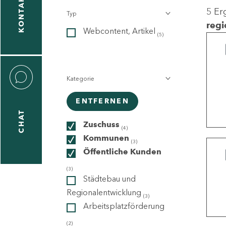
KONTAKT
5 Er
Typ
gen
regi
Webcontent, Artikel
n
(5)
Kategorie
ENTFERNEN
CHAT
icecenter
Zuschuss
(4)
Kommunen
(3)
Öffentliche Kunden
taktformular
(3)
Städtebau und
Regionalentwicklung
(3)
Arbeitsplatzförderung
erportal
(2)