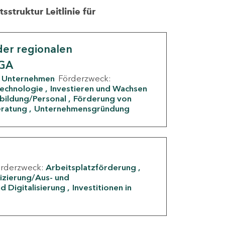
struktur Leitlinie für
er regionalen
IGA
Unternehmen
Förderzweck:
Technologie
Investieren und Wachsen
rbildung/Personal
Förderung von
eratung
Unternehmensgründung
örderzweck:
Arbeitsplatzförderung
fizierung/Aus- und
d Digitalisierung
Investitionen in
g