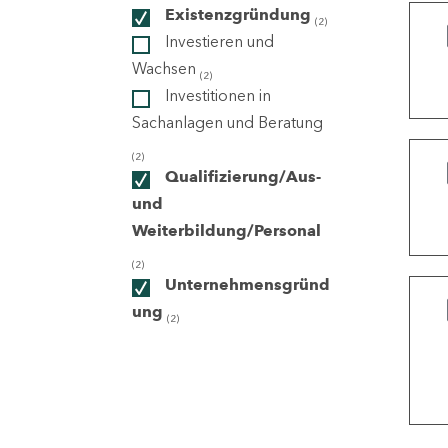
Existenzgründung
(2)
Investieren und
ndorte
Wachsen
(2)
Investitionen in
Sachanlagen und Beratung
(2)
Qualifizierung/Aus-
und
Weiterbildung/Personal
(2)
Unternehmensgründ
ung
(2)