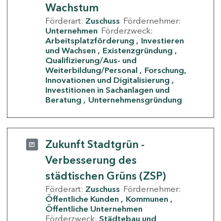
Wachstum
Förderart:
Zuschuss
Fördernehmer:
Unternehmen
Förderzweck:
Arbeitsplatzförderung
Investieren
und Wachsen
Existenzgründung
Qualifizierung/Aus- und
Weiterbildung/Personal
Forschung,
Innovationen und Digitalisierung
Investitionen in Sachanlagen und
Beratung
Unternehmensgründung
Zukunft Stadtgrün -
Verbesserung des
städtischen Grüns (ZSP)
Förderart:
Zuschuss
Fördernehmer:
Öffentliche Kunden
Kommunen
Öffentliche Unternehmen
Förderzweck:
Städtebau und