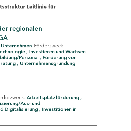
struktur Leitlinie für
er regionalen
IGA
Unternehmen
Förderzweck:
Technologie
Investieren und Wachsen
rbildung/Personal
Förderung von
eratung
Unternehmensgründung
örderzweck:
Arbeitsplatzförderung
fizierung/Aus- und
d Digitalisierung
Investitionen in
g