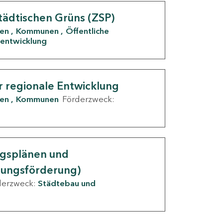
tädtischen Grüns (ZSP)
den
Kommunen
Öffentliche
entwicklung
r regionale Entwicklung
den
Kommunen
Förderzweck:
ngsplänen und
nungsförderung)
derzweck:
Städtebau und