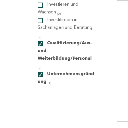
Investieren und
Wachsen
(2)
ndorte
Investitionen in
Sachanlagen und Beratung
(2)
Qualifizierung/Aus-
und
Weiterbildung/Personal
(2)
Unternehmensgründ
ung
(2)