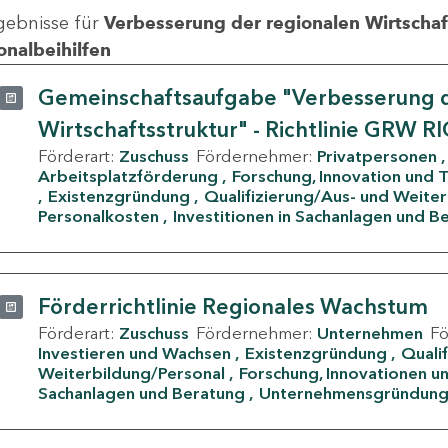
gebnisse für
Verbesserung der regionalen Wirtschafts
onalbeihilfen
Gemeinschaftsaufgabe "Verbesserung d
Wirtschaftsstruktur" - Richtlinie GRW R
Förderart:
Zuschuss
Fördernehmer:
Privatpersonen
Arbeitsplatzförderung
Forschung, Innovation und 
Existenzgründung
Qualifizierung/Aus- und Weite
Personalkosten
Investitionen in Sachanlagen und B
Förderrichtlinie Regionales Wachstum
Förderart:
Zuschuss
Fördernehmer:
Unternehmen
F
Investieren und Wachsen
Existenzgründung
Quali
Weiterbildung/Personal
Forschung, Innovationen un
Sachanlagen und Beratung
Unternehmensgründun