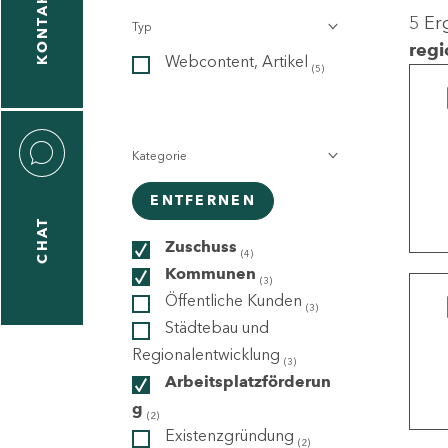
KONTAKT
5 Er
Typ
gen
regi
Webcontent, Artikel
n
(5)
Kategorie
ENTFERNEN
CHAT
icecenter
Zuschuss
(4)
Kommunen
(3)
Öffentliche Kunden
(3)
taktformular
Städtebau und
Regionalentwicklung
(3)
Arbeitsplatzförderun
g
erportal
(2)
Existenzgründung
(2)