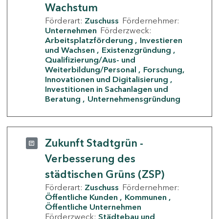
Wachstum
Förderart:
Zuschuss
Fördernehmer:
Unternehmen
Förderzweck:
Arbeitsplatzförderung
Investieren
und Wachsen
Existenzgründung
Qualifizierung/Aus- und
Weiterbildung/Personal
Forschung,
Innovationen und Digitalisierung
Investitionen in Sachanlagen und
Beratung
Unternehmensgründung
Zukunft Stadtgrün -
Verbesserung des
städtischen Grüns (ZSP)
Förderart:
Zuschuss
Fördernehmer:
Öffentliche Kunden
Kommunen
Öffentliche Unternehmen
Förderzweck:
Städtebau und