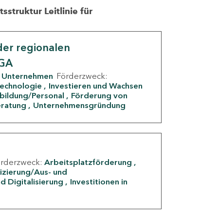
struktur Leitlinie für
er regionalen
IGA
Unternehmen
Förderzweck:
Technologie
Investieren und Wachsen
rbildung/Personal
Förderung von
eratung
Unternehmensgründung
örderzweck:
Arbeitsplatzförderung
fizierung/Aus- und
d Digitalisierung
Investitionen in
g