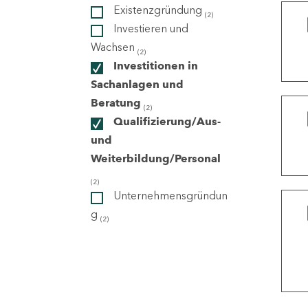
Existenzgründung
(2)
Investieren und
ndorte
Wachsen
(2)
Investitionen in
Sachanlagen und
Beratung
(2)
Qualifizierung/Aus-
und
Weiterbildung/Personal
(2)
Unternehmensgründun
g
(2)