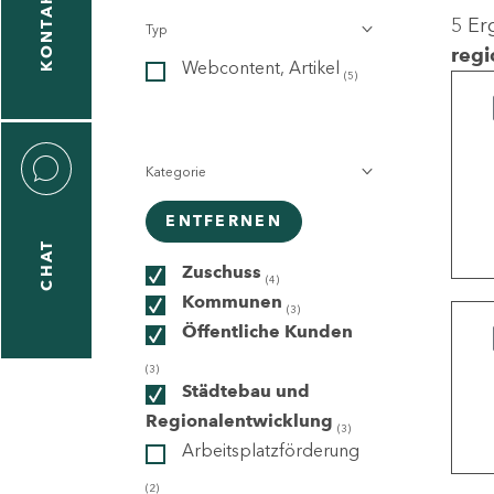
KONTAKT
5 Er
Typ
gen
regi
Webcontent, Artikel
n
(5)
Kategorie
ENTFERNEN
CHAT
icecenter
Zuschuss
(4)
Kommunen
(3)
Öffentliche Kunden
taktformular
(3)
Städtebau und
Regionalentwicklung
(3)
Arbeitsplatzförderung
erportal
(2)