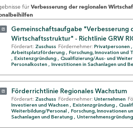
gebnisse für
Verbesserung der regionalen Wirtschafts
onalbeihilfen
Gemeinschaftsaufgabe "Verbesserung d
Wirtschaftsstruktur" - Richtlinie GRW R
Förderart:
Zuschuss
Fördernehmer:
Privatpersonen
Arbeitsplatzförderung
Forschung, Innovation und 
Existenzgründung
Qualifizierung/Aus- und Weite
Personalkosten
Investitionen in Sachanlagen und B
Förderrichtlinie Regionales Wachstum
Förderart:
Zuschuss
Fördernehmer:
Unternehmen
F
Investieren und Wachsen
Existenzgründung
Quali
Weiterbildung/Personal
Forschung, Innovationen un
Sachanlagen und Beratung
Unternehmensgründun