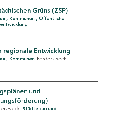
tädtischen Grüns (ZSP)
den
Kommunen
Öffentliche
entwicklung
r regionale Entwicklung
den
Kommunen
Förderzweck:
ngsplänen und
nungsförderung)
derzweck:
Städtebau und