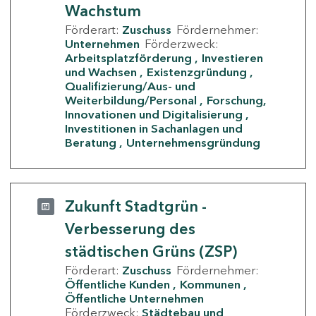
Wachstum
Förderart:
Zuschuss
Fördernehmer:
Unternehmen
Förderzweck:
Arbeitsplatzförderung
Investieren
und Wachsen
Existenzgründung
Qualifizierung/Aus- und
Weiterbildung/Personal
Forschung,
Innovationen und Digitalisierung
Investitionen in Sachanlagen und
Beratung
Unternehmensgründung
Zukunft Stadtgrün -
Verbesserung des
städtischen Grüns (ZSP)
Förderart:
Zuschuss
Fördernehmer:
Öffentliche Kunden
Kommunen
Öffentliche Unternehmen
Förderzweck:
Städtebau und