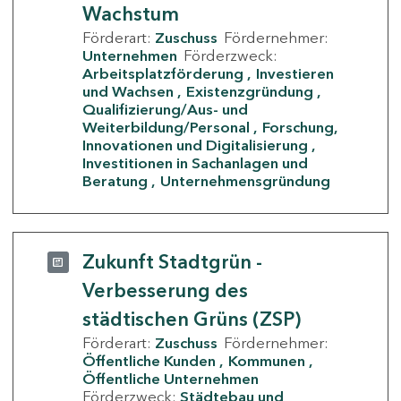
Wachstum
Förderart:
Zuschuss
Fördernehmer:
Unternehmen
Förderzweck:
Arbeitsplatzförderung
Investieren
und Wachsen
Existenzgründung
Qualifizierung/Aus- und
Weiterbildung/Personal
Forschung,
Innovationen und Digitalisierung
Investitionen in Sachanlagen und
Beratung
Unternehmensgründung
Zukunft Stadtgrün -
Verbesserung des
städtischen Grüns (ZSP)
Förderart:
Zuschuss
Fördernehmer:
Öffentliche Kunden
Kommunen
Öffentliche Unternehmen
Förderzweck:
Städtebau und